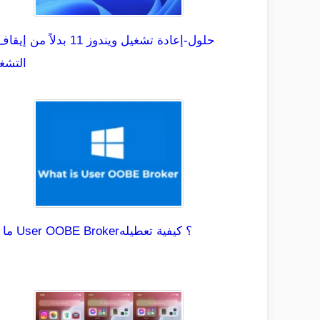
التشغ
ما هو User OOBE Broker؟ كيفية تعطيله