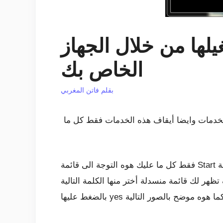
لها من خلال الجهاز
الخاص بك
بقلم
فاتن المغربي
لخدمات وايضا أيقاف هذه الخدمات فقط كل ما
فقط كل ما عليك هوه التوجة الى قائمة Start أبدء والضغط عليها ثم قم فى خانة البحث عن كلمة Command Prompt وعند الظهور الكلمة تقوم بالضغط عليها
تر منها الكلمة التالية Run as administrator ومن ثم قم بالضغط عليها وعند الضغط عليها سوف تظهر لك رسالة قم