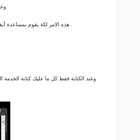
وعن
NET STOP هذه الامر لكة يقوم بمساعدة أيقاف أى خدمة من الخدمات الويندوز وبعدها قم بكتابة أى خدمة من الخدمات التى سوف تقوم بحزفها .