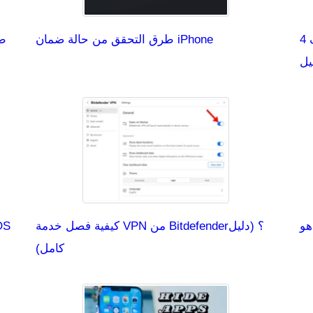
4 حلول-إعادة تشغيل ويندوز 11 بدلاً من إيقاف
طرق التحقق من حالة ضمان iPhone
طر
يل
كيفية فصل خدمة VPN من Bitdefender؟ (دليل
كامل)