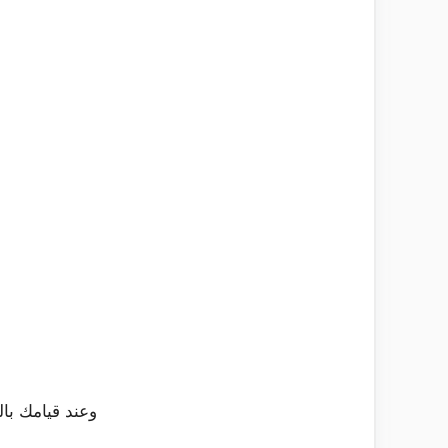
وعند قيامك با