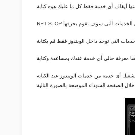
ها أيقاف أى خدمة فقط كل ما عليك هوه كتابة
دمات الويندوز عند الكتابة NET START وعند الكتابة فقط كل ما عليك كتابة الخدمة المراد تشغيلها فى خدمات الويندوز . كل