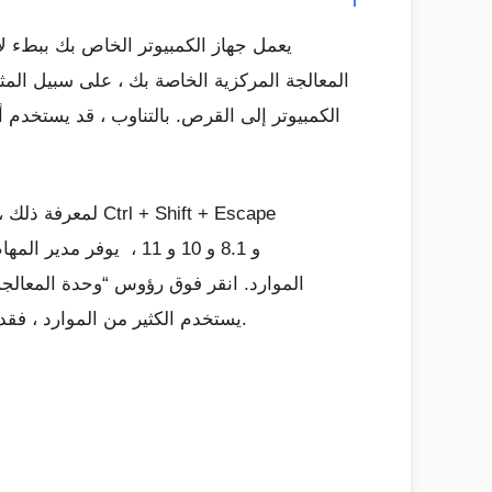
المعالجة المركزية الخاصة بك ، على سبيل المثا
الكمبيوتر إلى القرص. بالتناوب ، قد يستخدم 
لمعرفة ذلك ، اف
لفتحه. في أنظمة التشغيل Windows 8 و 8.1 و 10 و 11 ، يوفر
مدير المهام
الموارد. انقر فوق رؤوس “وحدة المعالجة
يستخدم الكثير من الموارد ، فقد ترغب في إغلاقه بشكل طبيعي – إذا لم تتمكن من ذلك ، حدده هنا وانقر فوق “إنهاء المهمة” لإجباره على الإغلاق.