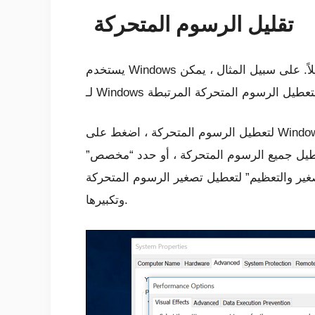
تقليل الرسوم المتحركة
يستخدم Windows عددًا قليلاً من الرسوم المتحركة ، ويمكن لهذه الرسوم المتحركة أن تجعل جهاز الكمبيوتر الخاص بك يبدو أبطأ قليلاً. على سبيل المثال ، يمكن
لتعطيل
الرسوم المتحركة
، اضغط على Windows Key + X أو انقر بزر الماوس الأيمن على زر ابدأ وحدد “النظام”. انقر فوق “إعدادات النظام المتقدمة” على
تعطيل جميع الرسوم المتحركة ، أو حدد “مخصص”
تصغير والتعظيم” لتعطيل تصغير الرسوم المتحركة
وتكبيرها.