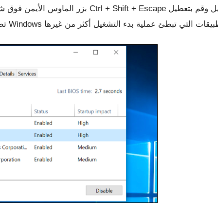
بزر الماوس الأيمن فوق شريط المهام وحدد “إدارة المها