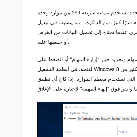
يعمل جهاز الكمبيوتر الخاص بك ببطء لأن شيئًا ما يستهلك هذه الموارد. إذا كان يعمل بشكل أبطأ فجأة ، فقد تستخدم عملية سريعة 99٪ من موارد وحدة
قدرًا كبيرًا من الذاكرة ، مما يتسبب في تبديل
خرى عندما تحتاج إلى تحميل البيانات من القرص
أو حفظها عليه.
ار “إدارة المهام” أو الضغط على Ctrl + Shift + Escape
كثير من
 التي تستخدم معظم الموارد. إذا كان أي تطبيق