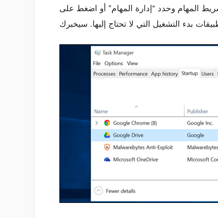
م” أو اضغط على Ctrl + Shift + Escape لتشغيله. انقر فوق علامة التبويب بدء التشغيل وقم بتعطيل