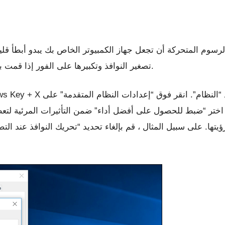
لـ Windows تصغير النوافذ وتكبيرها على الفور إذا قمت بتعطيل الرسوم المتحركة المرتبطة.
ء. اختر “ضبط للحصول على أفضل أداء” ضمن التأثيرات المرئية ل
ؤيتها. على سبيل المثال ، قم بإلغاء تحديد “تحريك النوافذ عند ال