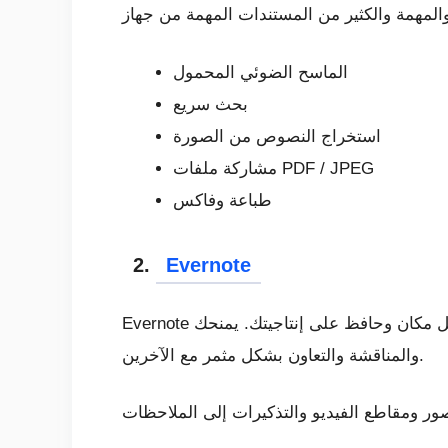
الماسح الضوئي المحمول
بحث سريع
استخراج النصوص من الصورة
مشاركة ملفات PDF / JPEG
طباعة وفاكس
2.
Evernote
Evernote هي مساحة العمل الحديثة التي تتزامن بين جميع أجهزتك. اعمل في كل مكان وحافظ على إنتاجيتك. يمنحك Evernote الأدوات اللازمة للمشاركة
والمناقشة والتعاون بشكل مثمر مع الآخرين.