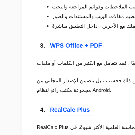
تب الملاحظات وقوائم المراجعة والبحث
ظيم مقالات الويب والمستندات والصور
ك مع الآخرين ، داخل التطبيق مباشرةً
3.
WPS Office + PDF
حسب ، بل يتضمن الإصدار المجاني من WPS Office + PDF أيضًا قارئ PDF ، والذي يمكن استخدامه لقراءة ملف PDF. بشكل عام ، إنه تطبيق
مجموعة مكتب رائع لنظام Android.
4.
RealCalc Plus
RealCalc Plus هو الإصدار الاحترافي للآلة الحاسبة العلمية الأكثر شيوعًا في Android. تم تصميم تطبيق الآلة الحاسبة ليبدو ويعمل تمامًا مثل آلة حاسبة حقيقية