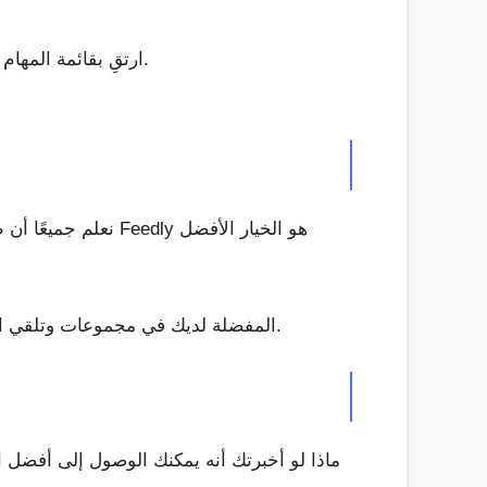
ارتقِ بقائمة المهام إلى المستوى التالي مع المهام الفرعية والمشاريع الفرعية والمشاريع المرمزة بالألوان ومستويات الأولوية.
نعلم جميعًا أن طل
يتيح لك Feedly تنظيم المنشورات والبودكاست وقنوات YouTube المفضلة لديك في مجموعات وتلقي التحديثات عند نشر قصص ومقاطع فيديو جديدة.
ماذا لو أخبرتك أنه يمكنك الوصول إلى أفضل ا