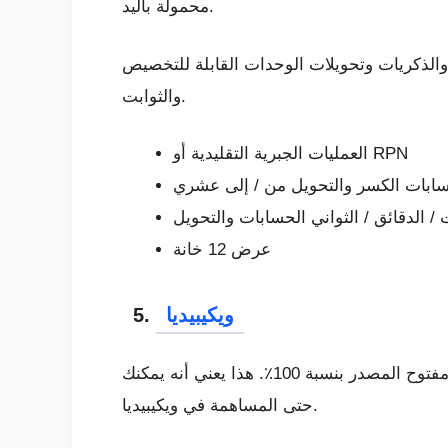
محمولة باليد.
خ والذكريات وتحويلات الوحدات القابلة للتخصيص
والثوابت.
العمليات الجبرية التقليدية أو RPN
ابات الكسر والتحويل من / إلى عشري
/ الدقائق / الثواني الحسابات والتحويل
عرض 12 خانة
ويكيبيديا
5.
ويكيبيديا هي الموسوعة التي يمكن لأي شخص تحريرها. المقالات على ويكيبيديا مرخصة مجانًا ، ورمز التطبيق مفتوح المصدر بنسبة 100٪. هذا يعني أنه يمكنك
حتى المساهمة في ويكيبيديا.