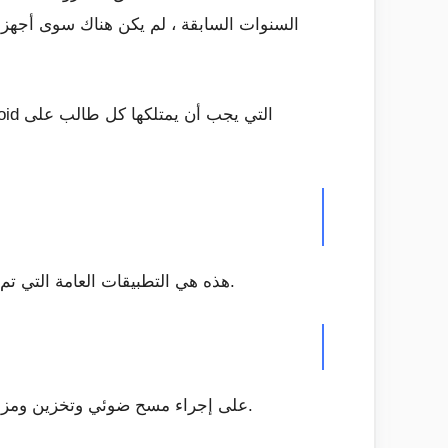
السنوات السابقة ، لم يكن هناك سوى أجهزة ا
هذه هي التطبيقات العامة التي تم تصميمها خصيصًا للطلاب لمساعدتهم في دراستهم. لذا ، دعنا نستكشف قائمة أفضل التطبيقات لطلاب الجامعات.
يساعدك CamScanner على إجراء مسح ضوئي وتخزين ومزامنة والتعاون في محتويات متنوعة عبر الهواتف الذكية والأجهزة اللوحية وأجهزة الكمبيوتر.