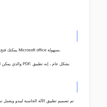
إذا كنت طالبًا جامعيًا ، فقد تتعامل مع الكثير من الكلمات أو ملفات PDF. باستخدام WPS Office + PDF ، يمكنك فتح ملفات Microsoft office بسهولة.