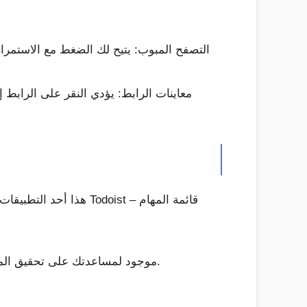
التصفح المبوب: يتيح لك الضغط مع الاستمرار
معاينات الرابط: يؤدي النقر على الرابط
سواء كنت بحاجة إلى التعاون مع فريقك ، أو متابعة أهم مشاريعك ، أو تذكر دفع الإيجار ، فإن Todoist موجود لمساعدتك على تحقيق المزيد كل يوم.