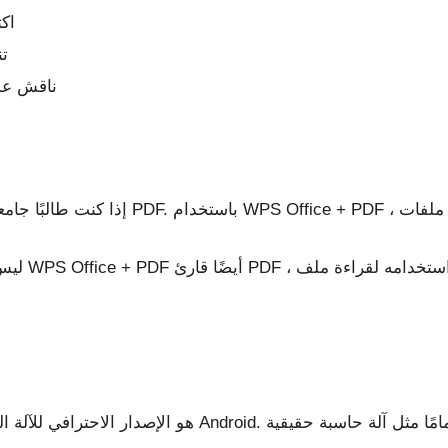
اك
تن
ناقش عمل
ليس ذلك ف