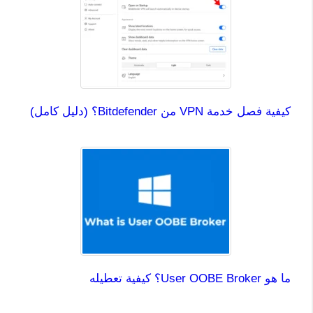
كيفية فصل خدمة VPN من Bitdefender؟ (دليل كامل)
ما هو User OOBE Broker؟ كيفية تعطيله