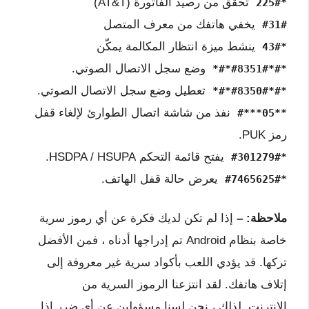
تحقق من رصيد الفاتورة (AT&T)
*225#
يخفي هاتفك من معرف المتصل
#31#
ينشط ميزة انتظار المكالمة يمكّن
*43#
وضع سجل الاتصال الصوتي.
*#*#8351#*#*
تعطيل وضع سجل الاتصال الصوتي.
*#*#8350#*#*
نفذ من شاشة اتصال الطوارئ لإلغاء قفل
**05***#
رمز PUK.
يفتح قائمة التحكم HSDPA / HSUPA.
*#301279#
يعرض حالة قفل الهاتف.
*#7465625#
ملاحظة: –
إذا لم تكن لديك فكرة عن أي رموز سرية
خاصة بنظام Android تم إدراجها أدناه ، فمن الأفضل
تركها. قد يؤدي اللعب بأكواد سرية غير معروفة إلى
إتلاف هاتفك. لقد انتزعنا الرموز السرية من
الإنترنت. لذلك ، نحن لسنا مسؤولين عن أي ضرر إذا