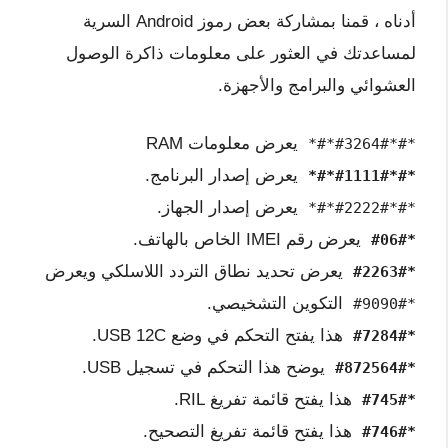
أدناه ، قمنا بمشاركة بعض رموز Android السرية
لمساعدتك في العثور على معلومات ذاكرة الوصول
العشوائي والبرامج والأجهزة.
يعرض معلومات RAM
*#*#3264#*#*
يعرض إصدار البرنامج.
*#*#1111#*#*
يعرض إصدار الجهاز.
*#*#2222#*#*
يعرض رقم IMEI الخاص بالهاتف.
*#06#
يعرض تحديد نطاق التردد اللاسلكي ويعرض
*#2263#
التكوين التشخيصي.
*#9090#
هذا يفتح التحكم في وضع USB 12C.
*#7284#
يوضح هذا التحكم في تسجيل USB.
*#872564#
هذا يفتح قائمة تفريغ RIL.
*#745#
هذا يفتح قائمة تفريغ التصحيح.
*#746#