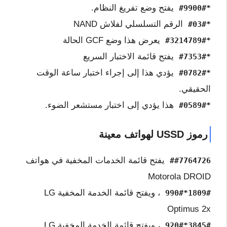
يفتح وضع تفريغ النظام.
*#9900#
الرقم التسلسلي لفلاش NAND
*#03#
يعرض هذا وضع GCF الحالة
*#3214789#
يفتح قائمة الاختبار السريع
*#7353#
يؤدي هذا إلى إجراء اختبار ساعة الوقت
*#0782#
الحقيقي.
هذا يؤدي إلى اختبار مستشعر الضوء.
*#0589#
رموز USSD لهواتف معينة
يفتح قائمة الخدمات المخفية في هواتف
##7764726
Motorola DROID
، ويفتح قائمة الخدمة المخفية LG
1809#*990#
Optimus 2x
، ويفتح قائمة الخدمة المخفية LG
3845#*920#