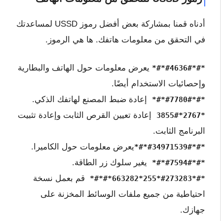
أدناه قمنا بمشاركة بعض أفضل رموز USSD لمساعدتك
في التحقق من معلومات هاتفك. ها هي الرموز.
يعرض معلومات حول الهاتف والبطارية
*#*#4636#*#*
وإحصائيات الاستخدام أيضًا.
إعادة ضبط المصنع لهاتفك الذكي.
*#*#7780#*#*
إعادة تعيين القرص الثابت وإعادة تثبيت
*2767*3855#
البرنامج الثابت.
يعرض معلومات حول الكاميرا.
*#*#34971539#*#*
يغير سلوك زر الطاقة.
*#*#7594#*#*
قم بعمل نسخة
*#*#273283*255*663282*#*#*
احتياطية من جميع ملفات الوسائط المخزنة على
جهازك.