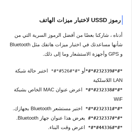
رموز USSD لاختبار ميزات الهاتف
أدناه ، شاركنا بعضًا من أفضل الرموز السرية التي من
شأنها مساعدتك في اختبار ميزات هاتفك مثل Bluetooth
و GPS وأجهزة الاستشعار وما إلى ذلك.
أو
اختبر حالة شبكة
*#*#526#*#*
*#*#232339#*#*
LAN اللاسلكية
اعرض عنوان MAC الخاص بشبكة
*#*#232338#*#*
WiF
اختبر مستشعر Bluetooth بجهازك.
*#*#232331#*#*
يعرض هذا عنوان جهاز Bluetooth.
*#*#232337#*#
اعرض وقت البناء.
*#*#44336#*#*