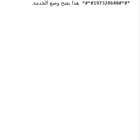
هذا يفتح وضع الخدمة.
*#*#197328640#*#*