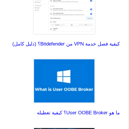
كيفية فصل خدمة VPN من Bitdefender؟ (دليل كامل)
ما هو User OOBE Broker؟ كيفية تعطيله