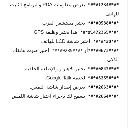
يعرض معلومات PDA والبرنامج الثابت
*#*#1234#*#*
للهاتف
يختبر مستشعر القرب
*#*#0588#*#*
هذا يختبر وظيفة GPS
*#*#1472365#*#*
اختبر شاشة LCD للهاتف
*#*#0*#*#*
أو
اختبر صوت هاتفك
*#*#0289#*#*
*#*#0673#*#*
الذكي
يختبر الاهتزاز والإضاءة الخلفية
*#*#0842#*#*
لخدمة Google Talk.
*#*#8255#*#*
يعرض إصدار شاشة اللمس.
*#*#2663#*#*
يسمح لك بإجراء اختبار شاشة اللمس
*#*#2664#*#*