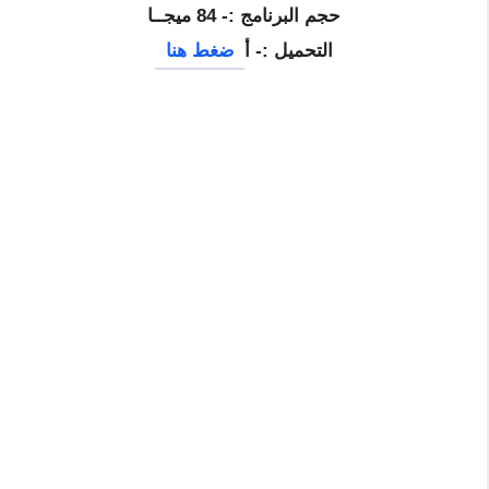
حجم البرنامج :- 84 ميجــا
التحميل :- أ
ضغط هنا