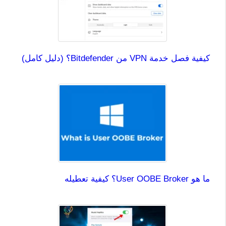
كيفية فصل خدمة VPN من Bitdefender؟ (دليل كامل)
ما هو User OOBE Broker؟ كيفية تعطيله