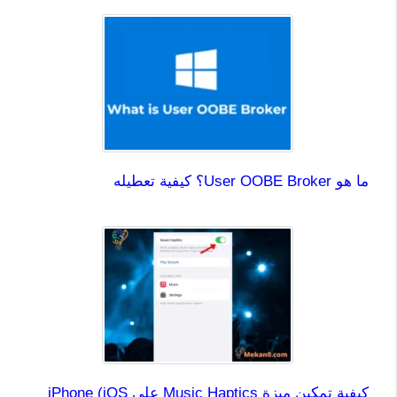
ما هو User OOBE Broker؟ كيفية تعطيله
كيفية تمكين ميزة Music Haptics على iPhone (iOS