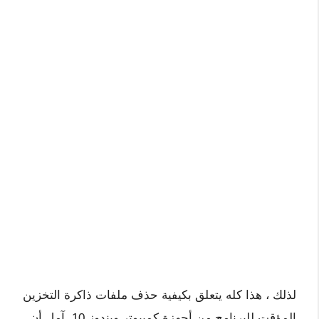
لذلك ، هذا كله يتعلق بكيفية حذف ملفات ذاكرة التخزين
المؤقت للبرنامج من أجهزة كمبيوتر ويندوز 10. آمل أن