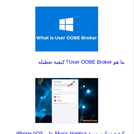
ما هو User OOBE Broker؟ كيفية تعطيله
كيفية تمكين ميزة Music Haptics على iPhone (iOS