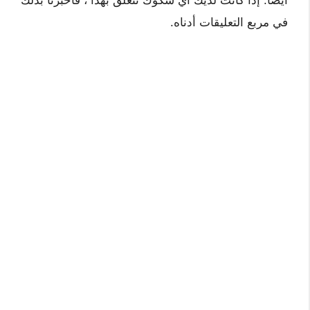
أيضا. إذا كانت لديك أي شكوك تتعلق بهذا ، فأخبرنا بذلك
في مربع التعليقات أدناه.