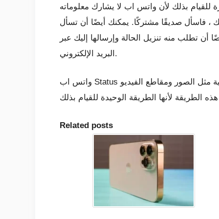
 للقيام بذلك لأن واتس اب لا يشارك معلوماته
 فاسأل صديقًا مشتركًا. يمكنك أيضًا أن تسأل
ن تطلب منه تنزيل الحالة وإرسالها إليك عبر
البريد الإلكتروني.
واتس اب Status هي الميزة المثالية لمشاركة أفكارك مع أصدقائك وعائلتك وأحبائك. يمكنك مشاركة النصوص والأصول الإعلامية مثل الصور ومقاطع الفيديو
Related posts