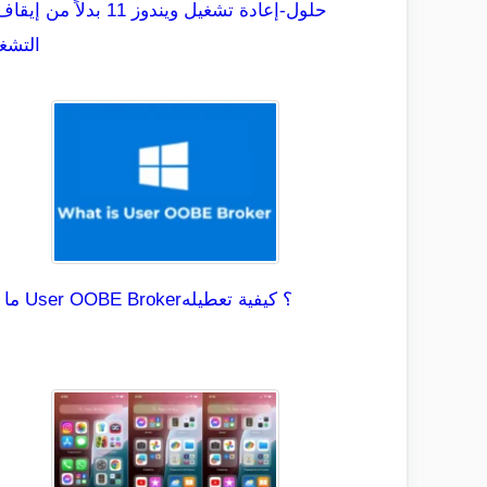
التشغ
ما هو User OOBE Broker؟ كيفية تعطيله