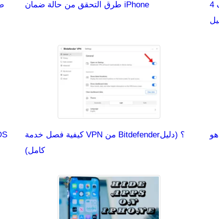
4 حلول-إعادة تشغيل ويندوز 11 بدلاً من إيقاف
طرق التحقق من حالة ضمان iPhone
طر
يل
كيفية فصل خدمة VPN من Bitdefender؟ (دليل
كامل)