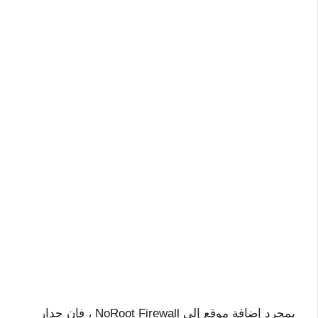
بمجرد إضافة موقع إلى NoRoot Firewall ، فإن جدار