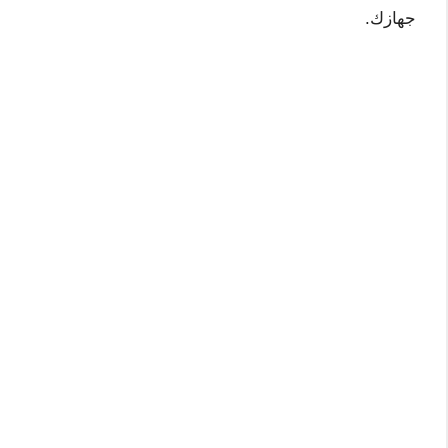
جهازك.