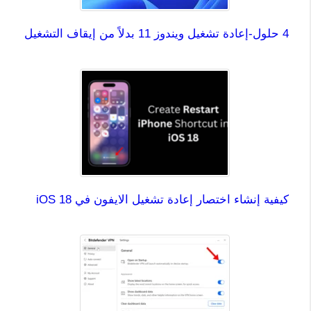
4 حلول-إعادة تشغيل ويندوز 11 بدلاً من إيقاف التشغيل
كيفية إنشاء اختصار إعادة تشغيل الايفون في iOS 18