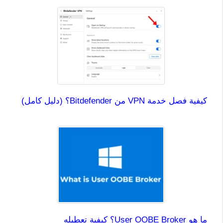
كيفية فصل خدمة VPN من Bitdefender؟ (دليل كامل)
ما هو User OOBE Broker؟ كيفية تعطيله