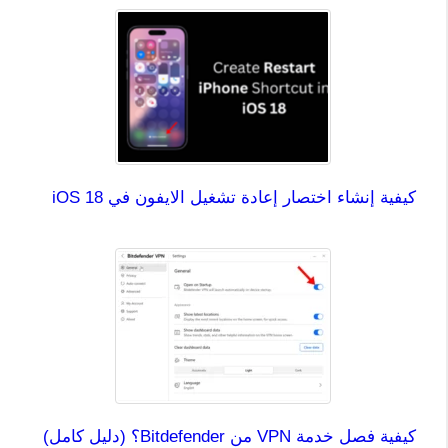
كيفية إنشاء اختصار إعادة تشغيل الايفون في iOS 18
كيفية فصل خدمة VPN من Bitdefender؟ (دليل كامل)