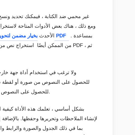
النص من ملف PDF. ومع ذلك ، هناك بعض الأدوات المت
. بمساعدة
بخيار مضمن لتحويل صورة إلى PDF
والتي تتيح لك استخراج الصور من ملف PDF. تتميز جميع برامج Microsoft Word الأحدث
مضطرًا إلى تحويل الصورة أو لقطة الشاشة إلى ملف PDF ثم استخدام مستند Microsoft Word للحصول على النصوص من ملف صورة.
بما في ذلك الجدول والصورة والرابط و