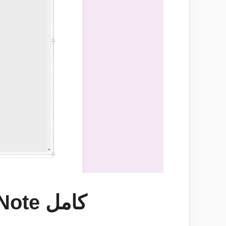
كيفية استخراج النص من الصور عن طريق OneNote كامل