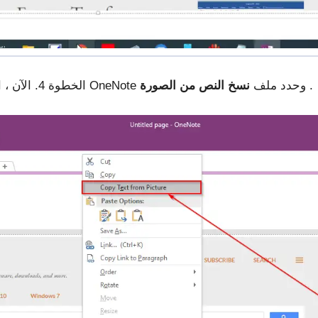
.
الخطوة 4. الآن ، انقر بزر الماوس الأيمن فوق الصورة في تطبيق OneNote وحدد ملف
نسخ النص من الصورة