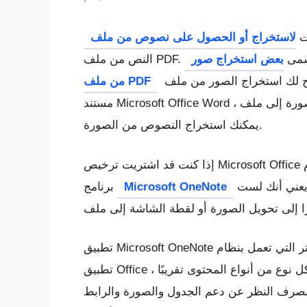
نت
 تسمى
بعض استخراج صور
من ملف PDF
مستند Microsoft Office Word ، من الممكن أيضًا استخراج نص من ملف صورة ، لكن الإجراء طويل. يحتاج المرء أولاً إلى تحويل الصورة إلى ملف PDF ، ثم
يمكنك استخراج النصوص من الصورة.
إذا كنت قد اشتريت ترخيص Microsoft Office ولا ترغب في استخدام أداة جهة خارجية لاستخراج النصوص من الصور أو الصور ، يمكنك حتى استخدام
للحصول على النصوص من صورة أو لقطة شاشة. يعد استخراج النصوص من لقطة شاشة أمرًا مباشرًا ، مما يعني أنك لست
Microsoft OneNote
برنامج
تطبيق Microsoft OneNote أقل شهرة من قبل مستخدمي أجهزة الكمبيوتر التي تعمل بنظام Windows. بشكل أساسي ، تعلمك هذه الأداة كيفية استخدام
تطبيق Office لإنشاء الملاحظات وتحريرها وحفظها. بالإضافة إلى ذلك ، يمكن أيضًا استخدام أداة حفظ الملاحظات هذه لإدراج كل نوع من أنواع المحتوى تقريبًا ،
 بصرف النظر عن دعم الجدول والصورة والرابط