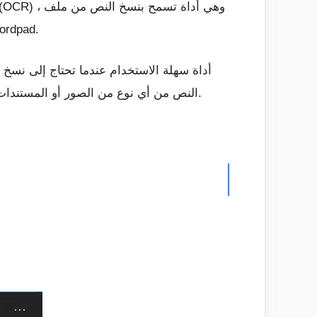
صورة. بمجرد نسخ النص من OneNote ، يمكنك لصقه في أي تطبيق آخر مثل oft Word
النص من أي نوع من الصور أو المستندات الممسوحة ضوئيًا أو لقطة شاشة ، علاوة على ذلك ، يمكنك لصقها في مكان آخر لأخذ نسخة مطبوعة أو تحريرها.