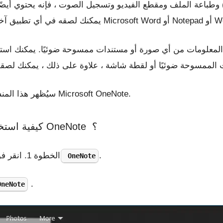
وطباعة الملف ومقطع الفيديو وتسجيل الصوت ، فإنه يحتوي أيضًا على دعم مدمج للتعرف
Micros أو Notepad أو Wordpad.
سيُظهر هذا المنشور خطوات استخراج نص من صورة باستخدام Microsoft OneNote.
كيفية استخراج نص أو نسخه من صورة باستخدام OneNote ؟
.
الخطوة 1. انقر فوق
OneNote
.
OneNote