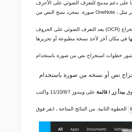
 الضوئي على الأحرف (OCR) ، وهي أداة تسمح بنسخ النص من ملف
يعد التعرف الضوئي على الحروف (OCR) أداة سهلة الاستخدام عندما تحتاج إلى نسخ المعلومات من أي صورة أو مستندات ممسوحة ضوئيًا. يمكنك استخراج
يبدأ
زر / قائمة
على ويندوز 11/10/8/7 واكتب
الخطوة الثانية. من النتائج المتاحة ، انقر فوق