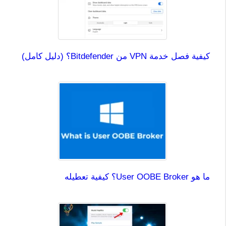
كيفية فصل خدمة VPN من Bitdefender؟ (دليل كامل)
ما هو User OOBE Broker؟ كيفية تعطيله