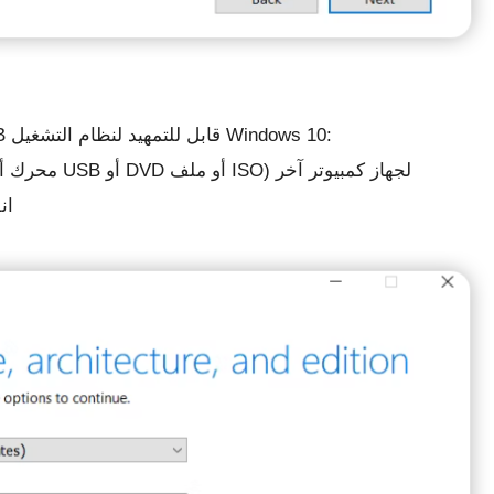
ثم اتبع الخطوات أدناه لإنشاء مُثبِّت USB قابل للتمهيد لنظام التشغيل Windows 10:
حدد إنشاء وسائط التثبيت (محرك أقراص فلاش USB أو DVD أو ملف ISO) لجهاز كمبيوتر آخر
ان