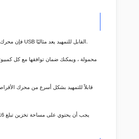
إذا لم يكن جهاز الكمبيوتر الاحتياطي لديك يحتوي على محرك أقراص ضوئي ، أو إذا نفدت أقراص DVD ، فإن محرك أقراص USB القابل للتمهيد يعد مثاليًا.