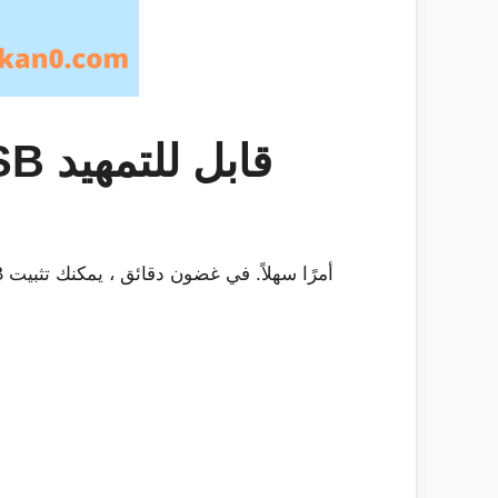
كيفية تثبيت Windows 10 من محرك أقراص USB قابل للتمهيد