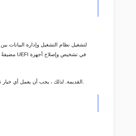
لحسن الحظ ، تدعم الطرق الأكثر شيوعًا لإجراء تثبيت Windows 10 USB أجهزة UEFI و BIOS القديمة. لذلك ، يجب أن يعمل أي خيار تختاره مع أجهزتك.