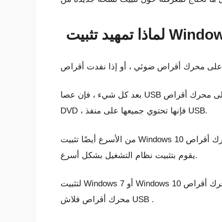
بعد كل شيء ، فإن عصا USB محمولة ، ويمكنك ضمان توافقها مع كل كمبيوتر مكتبي وكمبيوتر محمول. بينما قد تفتقد بعض أجهزة الكمبيوتر إلى محرك أقراص
DVD ، فإنها تحتوي جميعها على منفذ USB.
من الأسرع أيضًا تثبيت Windows 10 من محرك أقراص USB. يمكن جعل محرك أقراص USB قابلاً للتمهيد بشكل أسرع من محرك الأقراص الضوئية ؛ كما أنه
يقوم بتثبيت نظام التشغيل بشكل أسرع.
لتثبيت Windows 7 أو Windows 10 من محرك أقراص USB ، يجب أن يحتوي على مساحة تخزين تبلغ 16 جيجابايت على الأقل. قبل المتابعة ، تأكد من تهيئة
محرك أقراص فلاش USB .