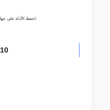
احفظ الأداة على جهاز الكمبيوتر الخاص بك. يبلغ حجمها حوالي 20 ميغابايت ، لذا لن يستغرق الأمر وقتًا طويلاً في حالة الاتصال السريع.
قم بإنشاء م