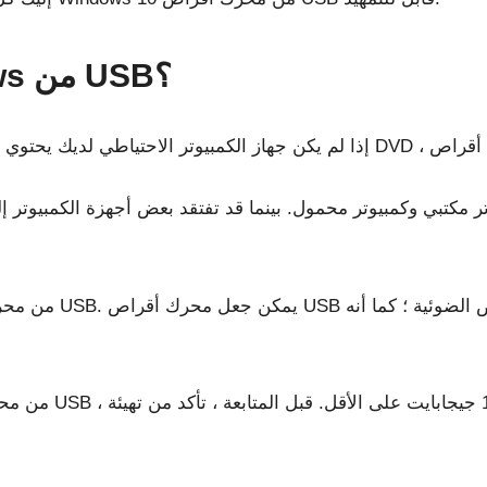
لماذا تمهيد تثبيت Windows من USB؟