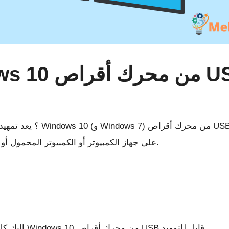
إصدار جديد جديد من Windows على جهاز الكمبيوتر أو الكمبيوتر المحمول أو مركز الوسائط.
إليك كل ما تحتاج لمعرفته حول تثبيت نسخة جديدة من Windows 10 من محرك أقراص USB قابل للتمهيد.