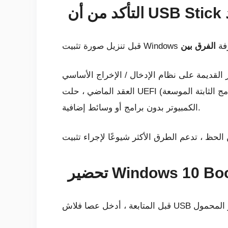
 معرفة
ل / الإخراج الأساسي (BIOS) لتشغيل نظام التشغيل وإدارة البيانات بين نظام التشغيل والأجهزة. على مدار
العقد الماضي ، حلت UEFI (الواجهة الموحدة للبرامج الثابتة الموسعة) محل BIOS ، مضيفةً دعمًا قديمًا. يمكن أن يساعد UEFI في تشخيص وإصلاح أجهزة
الكمبيوتر بدون برامج أو وسائط إضافية.
Windows 10 Bootab