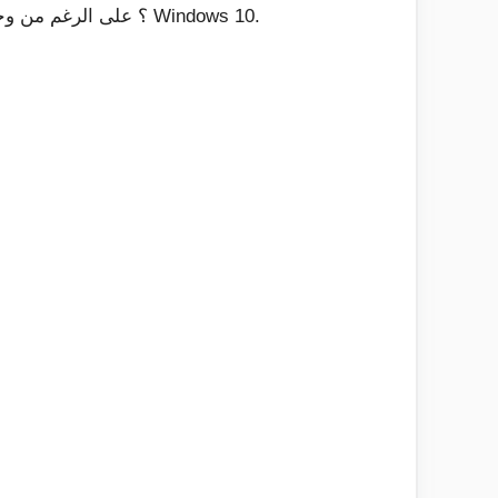
هل أنت جاهز لتثبيت Windows 10؟ على الرغم من وجود عدة طرق ، فإن أسهل طريقة للقيام بذلك هي استخدام أداة إنشاء وسائط Windows 10.