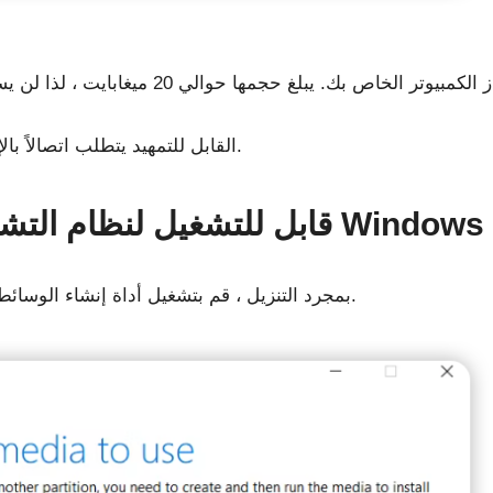
لاحظ أن إنشاء مثبت Windows 10 USB القابل للتمهيد يتطلب اتصالاً بالإنترنت.
ثبت USB قابل للتشغيل لنظام التشغيل Windows 10
بمجرد التنزيل ، قم بتشغيل أداة إنشاء الوسائط وانقر فوق قبول عندما يُطلب منك ذلك.