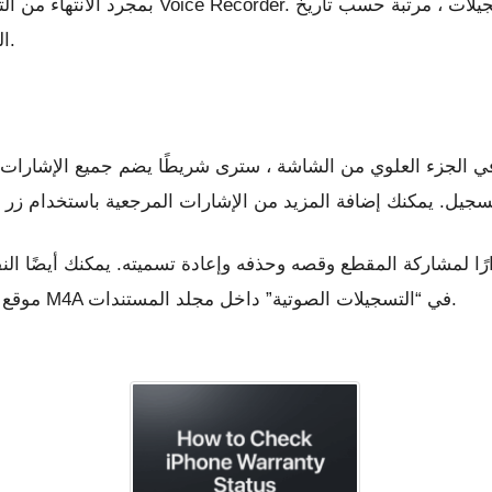
بمجرد الانتهاء من التسجيل ، ستتمكن من الا
التسجيل. انقر فوق ملف لفتحه في جزء التشغيل.
في الجزء العلوي من الشاشة ، سترى شريطًا يضم جميع الإشارات 
ًا لمشاركة المقطع وقصه وحذفه وإعادة تسميته. يمكنك أيضًا الن
موقع الملف الخاص به. يتم حفظ التسجيلات كملفات M4A في “التسجيلات الصوتية” داخل مجلد المستندات.