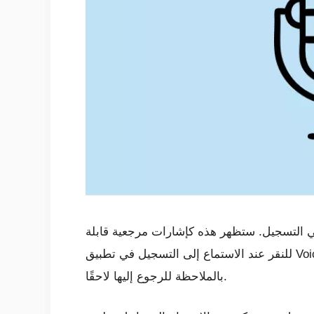
 في التسجيل. ستظهر هذه كإشارات مرجعية قابلة
للنقر عند الاستماع إلى التسجيل في تطبيق Voice Recorder. هذا مفيد بشكل خاص عند تسجيل المكالمات الهاتفية – انقر فوق العلم لتمييز نقطة جديرة
بالملاحظة للرجوع إليها لاحقًا.