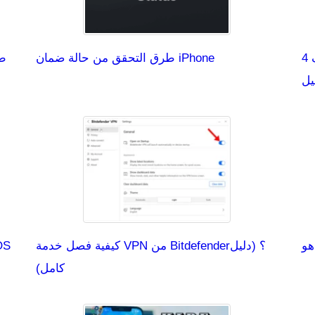
4 حلول-إعادة تشغيل ويندوز 11 بدلاً من إيقاف
طرق التحقق من حالة ضمان iPhone
طر
يل
كيفية فصل خدمة VPN من Bitdefender؟ (دليل
كامل)