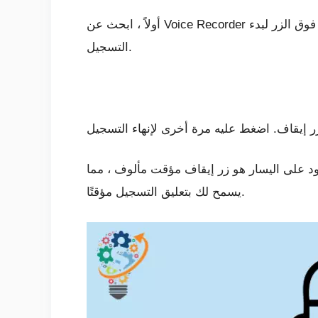
أولاً ، ابحث عن Voice Recorder في قائمة ابدأ. لا يمكن أن تكون واجهة التطبيق أكثر بساطة – فهناك زر تسجيل أزرق كبير وقليل جدًا. انقر فوق الزر لبدء
التسجيل.
جود على اليسار هو زر إيقاف مؤقت مألوف ، مما
يسمح لك بتعليق التسجيل مؤقتًا.