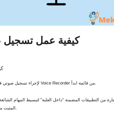
كيفية عمل تسجيل صو
كي
لإجراء تسجيل صوتي في نظام التشغيل ويندوز 10 ، قم بتشغيل تطبيق Voice Recorder من قائمة ابدأ.
بمجموعة مختارة من التطبيقات المضمنة “داخل العلبة” لتبسيط المهام الشا
Recorder المثبت مسبقًا ، دون الحاجة إلى برامج إضافية.