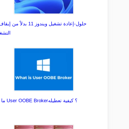
التشغ
ما هو User OOBE Broker؟ كيفية تعطيله