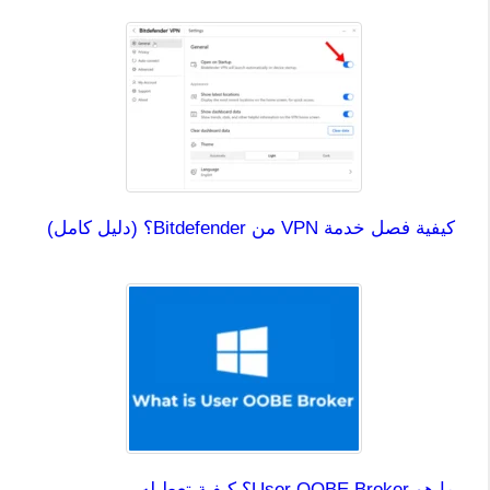
كيفية فصل خدمة VPN من Bitdefender؟ (دليل كامل)
ما هو User OOBE Broker؟ كيفية تعطيله