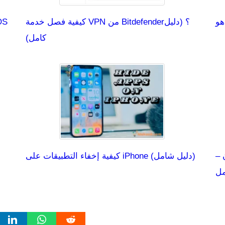
كيفية فصل خدمة VPN من Bitdefender؟ (دليل
كامل)
 –
كيفية إخفاء التطبيقات على iPhone (دليل شامل)
مل