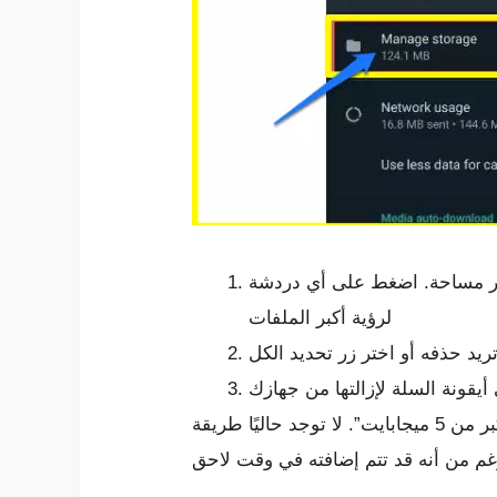
كبر مساحة. اضغط على أي دردشة
لرؤية أكبر الملفات
يد حذفه أو اختر زر تحديد الكل
يقونة السلة لإزالتها من جهازك
إذا كنت تستخدم واتساب على نطاق واسع ، فقد ترى أيضًا فئات مثل “تمت إعادة التوجيه عدة مرات” أو “أكبر من 5 ميجابايت”. لا توجد حاليًا طريقة