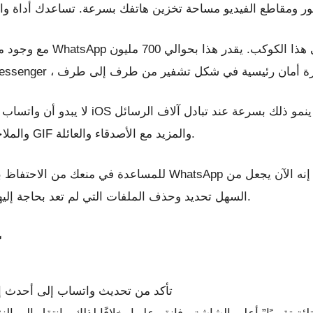
صور ومقاطع الفيديو مساحة تخزين هاتفك بسرعة. تساعدك أداة وات
لا يبدو أن واتساب يمثل استنزافًا كبيرًا ل
والملاحظات الصوتية والصور / مقاطع الفيديو وملفات GIF والمزيد مع الأصدقاء والعائلة.
للمساعدة في منعك من الاحتفاظ بأحمال البيانات الإضافية التي لا 
السهل تحديد وحذف الملفات التي لم تعد بحاجة إليها بسرعة. إليك كيفية تحقيق أقصى استفادة منه.
تأكد من تحديث واتساب إلى أحدث إصد