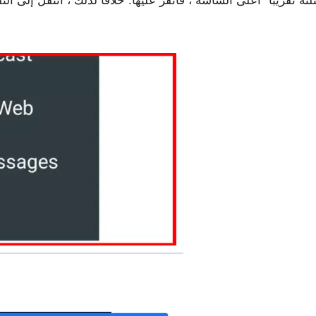
 تقريبًا” أعلى الشاشة ، فانقر عليها. خلافًا لذلك ، انتقل إلى الن