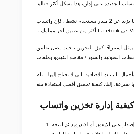
ساب الجديدة على إدارة هذا بشكل أكثر فعالية
مع وجود ما يزيد عن 2 مليار مستخدم نشط ، فإن واتساب WhatsApp هو أكثر تطبيقات المراسلة الفورية شهرة على هذا الكوكب. يقدر هذا بحوالي 700 مليون
لتخزين ، حيث يصل تطبيق iOS إلى حوالي 150 ميجابايت. ومع ذلك ، يمكن أن ينمو ذلك بسرعة عند تبادل آلاف الرسائل
تحتاج إليها ، قام WhatsApp مؤخرًا بتجديد أداة إدارة التخزين المدمجة. إنه الآن يجعل من
كيفية إدارة تخزين واتساب
ار على الايفون أو الاندرويد ثم افتحه