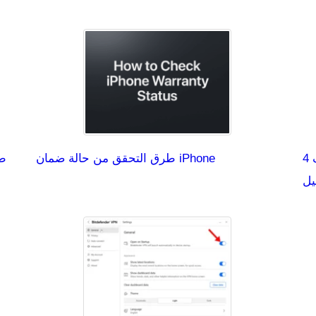
4 حلول-إعادة تشغيل ويندوز 11 بدلاً من إيقاف
طرق التحقق من حالة ضمان iPhone
طر
يل