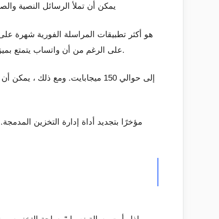
يمكن أن تملأ الرسائل النصية وال
أكثر من تطبيق آخر مملوك لـ Facebook في Messenger ، على الرغم من أن واتساب يتمتع بميزة أمان رئيسية في شكل تشفير من طرف إلى طرف.