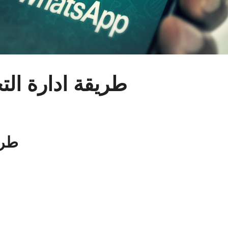
طريقة ادارة ال
طري