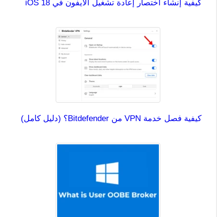
كيفية إنشاء اختصار إعادة تشغيل الايفون في iOS 18
كيفية فصل خدمة VPN من Bitdefender؟ (دليل كامل)