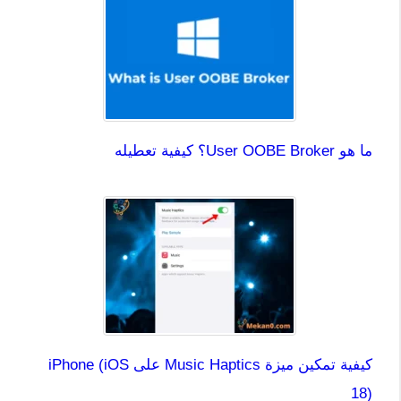
ما هو User OOBE Broker؟ كيفية تعطيله
كيفية تمكين ميزة Music Haptics على iPhone (iOS
18)