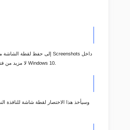
دليل صور المستخدم بتنسيق .png. لا مزيد من فتح الطلاء واللصق. موفر في الوقت الحقيقي لا يزال كما هو في نظام التشغيل Windows 10.