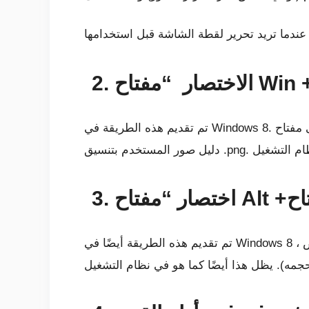
تم تقديم هذه الطريقة في Windows 8. سيؤدي الضغط على مفتاح Windows باستخدام PrtScn إلى حفظ لقطة الشاشة مباشرةً في مجلد Screenshots داخل
تم تقديم هذه الطريقة أيضًا في Windows 8 ، وسيأخذ هذا الاختصار لقطة شاشة للنافذة النشطة حاليًا أو المحددة حاليًا. بهذه الطريقة ، لن تحتاج إلى اقتصاص