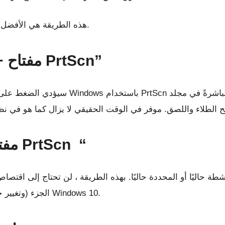
هذه الطريقة هي الأفضل عندما تريد تحرير لقطة الشاشة قبل استخدامها.
2. الاختصار “مفتاح Win + مفتاح PrtScn”
3. اختصار “مفتاح Alt +مفتاح PrtScn “
الجزء (وتغيير حجمه). يظل هذا أيضًا كما هو في نظام التشغيل Windows 10.