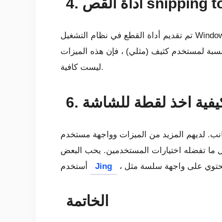
اة القص snipping tool
تم تقديم أداة القطع في نظام التشغيل Windows 7 ، وهي متوفرة أيضًا في Widows 10. يحتوي على العديد من الميزات مثل وضع العلامات والتعليقات
النسبة لمستخدم كثيف (مثلي) ، فإن هذه الميزات
ليست كافية.
 لكيفية اخذ لقطة للشاشة
جانب. لديهم المزيد من الميزات وواجهة مستخدم
Jing
أستخدم
الخاتمة