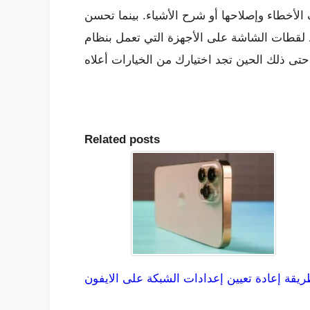
ء. بينما تحسن Windows 10 كثيرًا في العديد من الجوانب الأخرى ، ولكن لا يوجد
 التي تعمل بنظام Windows. آمل أن تضيف Microsoft بعض الاختصارات الأخرى لالتقاط لقطات شاشة
Related posts
يقة إعادة تعيين إعدادات الشبكة على الايفون