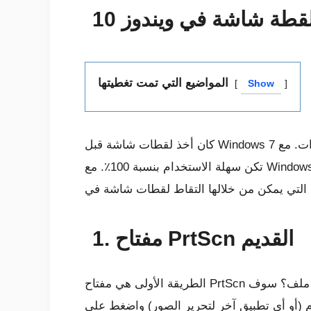
قطة شاشة في ويندوز 10
المواضيع التي تمت تغطيتها
Show
كان أخذ لقطات شاشة قبل Windows 7 مهمة شاقة تنطوي على العديد من النقرات. مع Windows 7 جاءت أداة القص ، التي جعلت الإجراء أسهل ، لكنها لم
تكن سهلة الاستخدام بنسبة 100٪. مع Windows 8 تغيرت الأمور. جعلت اختصارات لقطة الشاشة لمفتاحين فقط العملية بسيطة وقصيرة. الآن ، Windows 10
1. مفتاح PrtScn القديم
الطريقة الأولى هي مفتاح PrtScn الكلاسيكي. اضغط عليه في أي مكان ويتم حفظ لقطة الشاشة للنافذة الحالية في الحافظة. تريد حفظه في ملف؟ سوف