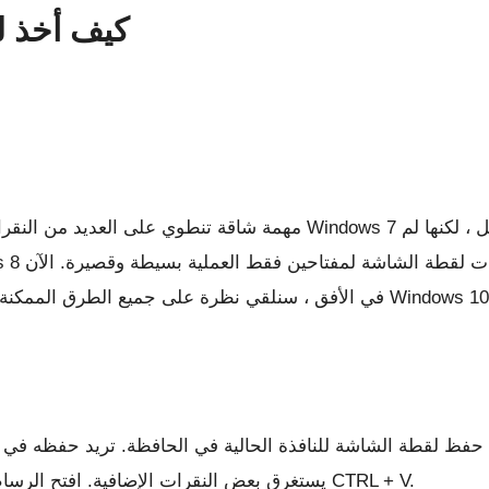
كيف أخذ ل
أفق ، سنلقي نظرة على جميع الطرق الممكنة التي يمكن من خلالها التقاط لقطات شاشة في Windows 10.
يستغرق بعض النقرات الإضافية. افتح الرسام (أو أي تطبيق آخر لتحرير الصور) واضغط على CTRL + V.