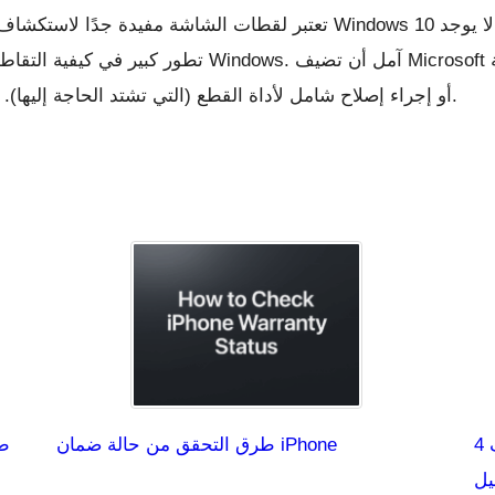
تعتبر لقطات الشاشة مفيدة جدًا لاستكشاف الأخطاء وإصلاحها أو شرح الأشيا
تطور كبير في كيفية التقاط لقطات الشاشة على الأجهزة
أو إجراء إصلاح شامل لأداة القطع (التي تشتد الحاجة إليها). حتى ذلك الحين تجد اختيارك من الخيارات أعلاه.
4 حلول-إعادة تشغيل ويندوز 11 بدلاً من إيقاف
طرق التحقق من حالة ضمان iPhone
طر
يل