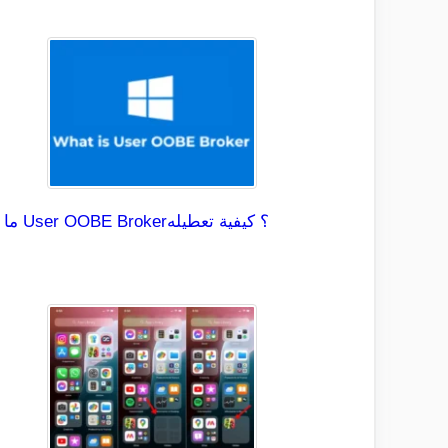
ما هو User OOBE Broker؟ كيفية تعطيله