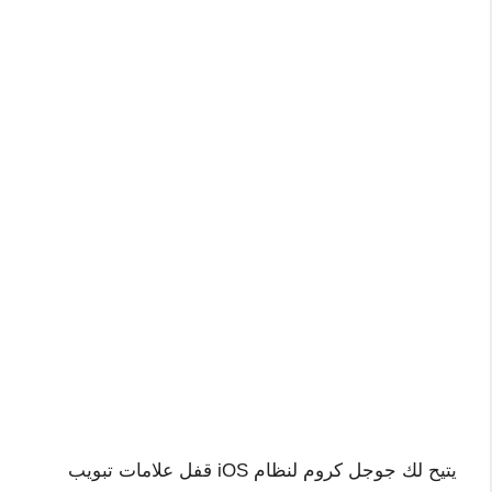
يتيح لك جوجل كروم لنظام iOS قفل علامات تبويب