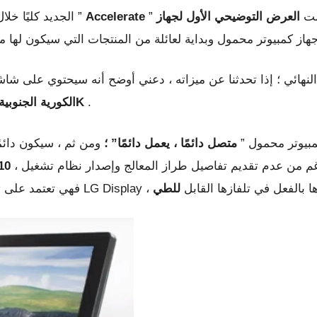
دمت
العرض التوضيحي الأول لجهاز
Accelerate
بينما قدمت Lenovo جهاز ThinkPad X1 الجديد كليًا خلال حدث ”
.
LG الكورية الجنوبية العملاقة التي ستوفر دقة 2K
مبيوتر محمول ”
متصل دائمًا ، يعمل دائمًا” ؛
ومن ثم ، سيكون دائمً
، على الرغم من عدم تقديم تفاصيل طراز المعالج وإصدار نظام تشغيل Microsoft حتى الآن. ستدعم Stylus ،
الت
LG Disp ، وهي نفس التقنية التي رأيناها بالفعل في تلفازها القابل
للطي