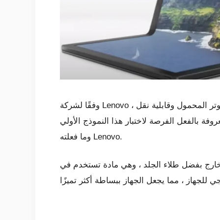
وفقًا لشركة Lenovo ، فهو ليس هاتفًا ذكيًا أو جهازًا لوحيًا ، ولا قابلًا للتحويل ، حيث إنه جهاز كمبيوتر قابل للطي يجمع بين إنتاجية الكمبيوتر المحمول وقابلية نقل
ختبار هذا النموذج الأولي ThinkPad X1. لقد برروا ما هو عليه
وما فعلته Lenovo.
لخارج بفضل طلاء الجلد ، وهي مادة تستخدم في