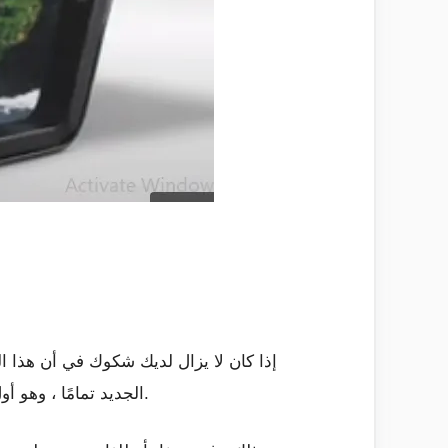
إذا كان لا يزال لديك شكوك في أن هذا ا
أصدرت للتو آلة هائلة. نعم ، أطلقت Lenovo جهاز ThinkPad X1 الجديد تمامًا ، وهو أول كمبيوتر محمول في العالم بشاشة قابلة للطي.