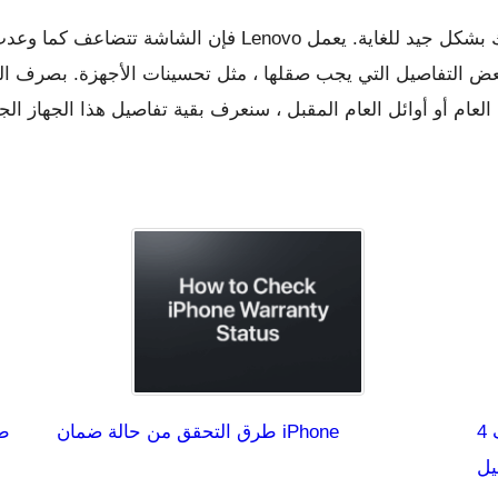
 بعض التفاصيل التي يجب صقلها ، مثل تحسينات الأجهزة. بصرف النظ
4 حلول-إعادة تشغيل ويندوز 11 بدلاً من إيقاف
طرق التحقق من حالة ضمان iPhone
طر
يل