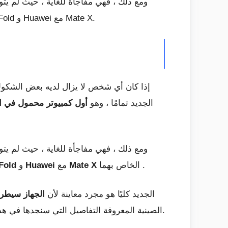
ومع ذلك ، فهي مفاجأة للغاية ، حيث لم يتو
وإمكانيات الشاشة القابلة للطي ، كما نعلم جميعًا كيف فعلت شركة سامسونج العملاقة الكورية الجنوبية Galaxy Fold و Huawei مع Mate X.
إذا كان أي شخص لا يزال لديه بعض الشكوك 
الجديد تمامًا ، وهو
أول كمبيوتر محمول في ا
ومع ذلك ، فهي مفاجأة للغاية ، حيث لم يتو
الخاص بهما .
Mate X
مع
Huawei
و
Fold
الجديد كليًا هو مجرد معاينة لأن
الجهاز سيطرح ل
شركة Lenovo الصينية المعروفة التفاصيل التي سنجدها في هذا الكمبيوتر المحمول نظرًا لأن كل شيء كان يركز على شاشته القابلة للطي وإمكانياته غير العادية.