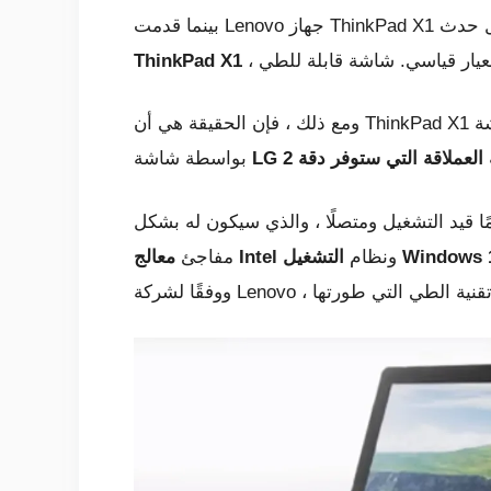
ThinkPad X1
ومع ذلك ، فإن الحقيقة هي أن ThinkPad X1 ليس اسمه النهائي ؛ إذا تحدثنا عن ميزاته ، دعني أوضح أنه سيحتوي على شاشة OLED مقاس 13 بوصة تم تصنيعها
بواسطة شاشة
ا قيد التشغيل ومتصلًا ، والذي سيكون له بشكل
شغيل Windows 10
ونظام
Intel
معالج
مفاجئ