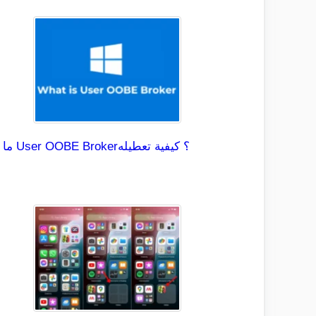
ما هو User OOBE Broker؟ كيفية تعطيله