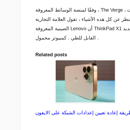
وفقًا لمنصة الوسائط المعروفة ، The Verge ، فإن الشاشة تتضاعف كما وعدت Lenovo وتقوم بذلك بشكل جيد للغاية. يعمل Windows بشكل جيد بما فيه
ر عن كل هذه الأشياء ، تقول العلامة التجارية
الصينية المعروفة Lenovo أن ThinkPad X1 سيطرح للبيع في عام 2020 ، وبحلول نهاية هذا العام أو أوائل العام المقبل ، سنعرف بقية تفاصيل هذا الجهاز الجديد
القابل للطي . كمبيوتر محمول .
Related posts
يقة إعادة تعيين إعدادات الشبكة على الايفون