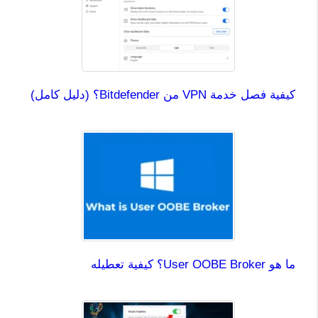
كيفية فصل خدمة VPN من Bitdefender؟ (دليل كامل)
ما هو User OOBE Broker؟ كيفية تعطيله