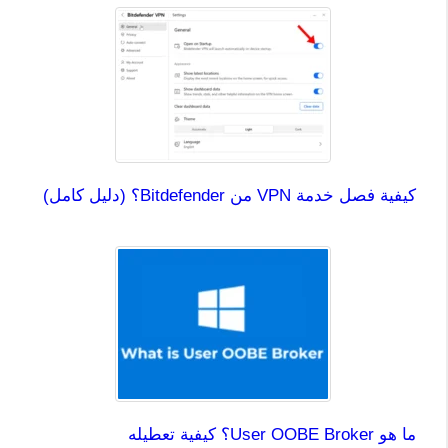
كيفية فصل خدمة VPN من Bitdefender؟ (دليل كامل)
ما هو User OOBE Broker؟ كيفية تعطيله