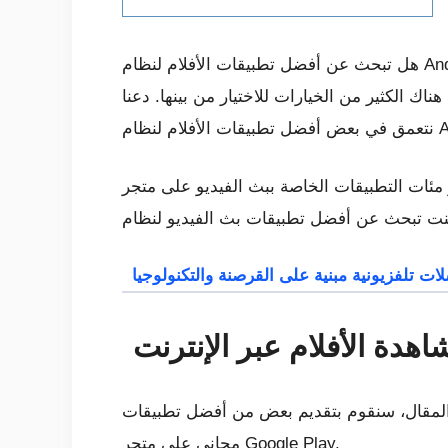
هل تبحث عن أفضل تطبيقات الأفلام لنظام Android لبث الأفلام عبر الإنترنت؟ لقد جئت إلى المكان المناسب! يحتوي Android على عدد كبير من التطبيقات
هناك الكثير من الخيارات للاختيار من بينها. دعنا
بيقات الخاصة ببث الفيديو على متجر Google Play لنظام Android، مما يوفر لك إمكانية الوصول إلى أفضل الأفلام والبرامج التلفزيونية مجاناً.
تقديم بعض من أفضل تطبيقات Android المتاحة لمشاهدة الأفلام والبرامج التلفزيونية عبر الإنترنت، والتي يمكن الحصول عليها بشكل
مجاني على متجر Google Play.