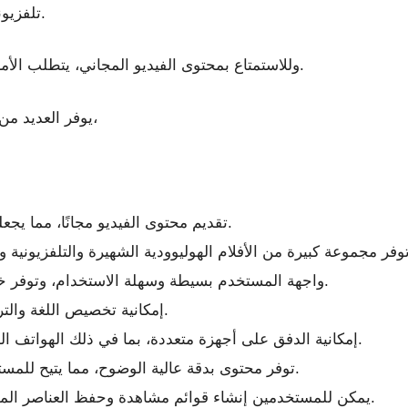
تلفزيونية وأعمال أصلية مجانية على أجهزتهم المفضلة.
وللاستمتاع بمحتوى الفيديو المجاني، يتطلب الأمر إنشاء حساب مجاني ومشاهدة بعض الإعلانات.
تطبيق Crackle يوفر العديد من الميزات والفوائد للمستخدمين،
تقديم محتوى الفيديو مجانًا، مما يجعلها وجهة مفضلة للعديد من المستخدمين.
واجهة المستخدم بسيطة وسهلة الاستخدام، وتوفر خيارات تصفح وبحث مريحة للمستخدمين.
إمكانية تخصيص اللغة والترجمات والإعدادات الأخرى حسب الرغبة.
إمكانية الدفق على أجهزة متعددة، بما في ذلك الهواتف الذكية والأجهزة اللوحية وأجهزة التلفزيون.
توفر محتوى بدقة عالية الوضوح، مما يتيح للمستخدمين الاستمتاع بتجربة مشاهدة أفضل.
يمكن للمستخدمين إنشاء قوائم مشاهدة وحفظ العناصر المفضلة لديهم للرجوع إليها في وقت لاحق.