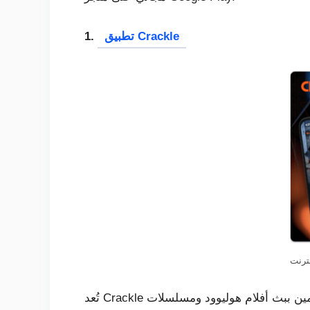
تطبيق Crackle
1.
تُعد Crackle وجهة مثالية لمشاهدة البرامج التلفزيونية والأفلام والعروض الأصلية الحصرية مجانًا. يسمح التطبيق للمستخدمين ببث أفلام هوليوود ومسلسلات