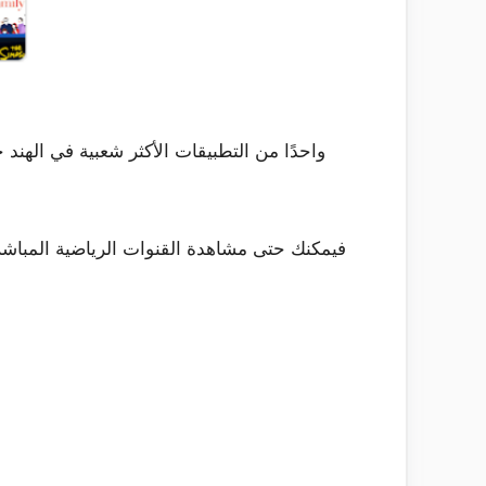
وإذا كان لديك اشتراك متميز في Hotstar، فيمكنك حتى مشاهدة القنوات 