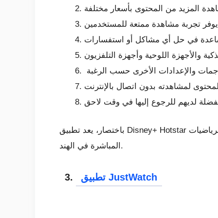
باختصار، يعد تطبيق Disney+ Hotstar خيارًا مثاليًا للمستخدمين الذين يرغبون في مشاهدة أحدث الأفلام والبرامج التلفزيونية والمحتوى الحصري والرياضيات
المباشرة في الهند.
تطبيق JustWatch
3.