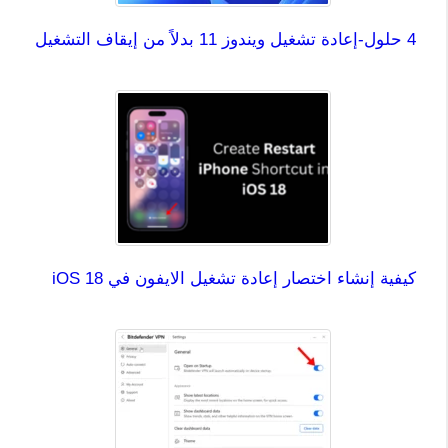
4 حلول-إعادة تشغيل ويندوز 11 بدلاً من إيقاف التشغيل
كيفية إنشاء اختصار إعادة تشغيل الايفون في iOS 18