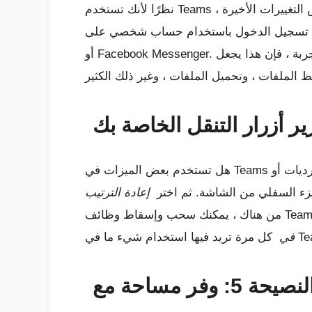
نظرًا لأنك تستخدم Teams بالفعل للعمل وتقضي الكثير من الوقت على هاتفك معه ، فلماذا لا تستخدمها أيضًا بشكل شخصي؟ بفضل بعض التغييرات الأخيرة ،
حساب شخصي على Teams على نظامي iOS و Android. يتيح لك ذلك استخدام Teams قليلاً مثل WhatsApp
أو Facebook Messenger. نظرًا لأننا غطينا وقت التدريب العملي على التجربة ، فإن هذا يجعل Teams طريقة رائعة ليس فقط للدردشة مع زملاء العمل ولكن
هل تستخدم بعض الميزات في Teams مثل التقويم أو الورديات أو Wiki أو المكالمات أو أكثر؟ يمكنك بالفعل تعديل تجربتك في Teams لتناسب احتياجاتك
ء السفلي من الشاشة. ثم اختر
إعادة الترتيب
في