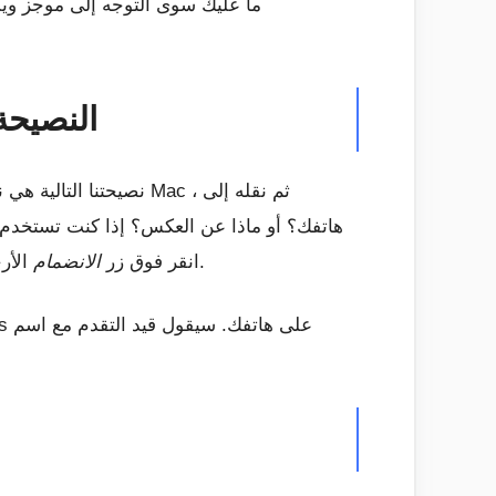
النصيحة 2: انضم إلى الاجتماعات عبر الأجهزة المحمولة وس
نصيحتنا التالية هي نص
هاتفك؟ أو ماذا عن العكس؟ إذا كنت تستخدم ه
الأرجواني للانضمام. ثم اتبع التعليمات التي تظهر على شاشتك.
الفرق على هذا الجهاز ، ثم سترى لافتة أعلى Teams. انقر فوق زر
الانضمام