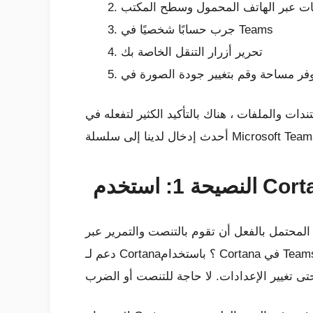
عات عبر الهاتف المحمول وسطح المكتب
جرب حسابًا شخصيًا في Teams
تحرير أزرار التنقل الخاصة بك
كثير لتفعله في Teams على الهاتف المحمول أثناء العمل من المنزل. لهذا السبب ، في
: استخدم Cortana
تنصت والتمرير عبر Teams ، هل تعلم أن Teams على iOS و Android لديها
دعم لـ Cortana؟ باستخدام Cortana في Teams ، يمكنك استخدام المساعد الافتراضي للاتصال بالأشخاص والانضمام إلى الاجتماعات والتحقق من التقويم