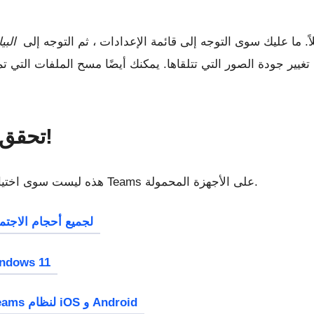
ك على تقليص أثرها قليلاً. ما عليك سوى التوجه إلى قائمة الإعدادات ، ثم التوجه إلى
البي
يير جودة الصور التي تتلقاها. يمكنك أيضًا مسح الملفات التي تم تنزيله
تحقق من نصائحنا وحيلنا الأخرى!
هذه ليست سوى اختياراتنا الخمسة الأولى لتحقيق أقصى استفادة من Teams على الأجهزة المحمولة.
يتيح Microsoft Teams وضع Together لجميع أحجا
سيتم دمج Microsoft Teams مباشرة ف
يمكن الآن ترجمة الرسائل على Microsoft Teams لنظام iOS و Android