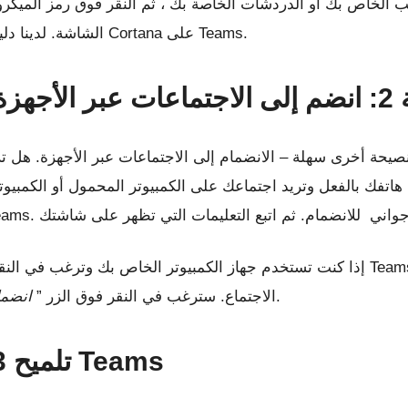
الشاشة. لدينا دليل يشرح كيف يمكنك تحقيق أقصى استفادة من Cortana على Teams.
طح المكتب
يحة أخرى سهلة – الانضمام إلى الاجتماعات عبر الأجهزة. هل تريد بدء اجت
اتفك بالفعل وتريد اجتماعك على الكمبيوتر المحمول أو الكمبيو
إذا كنت تستخدم جهاز الكمبيوتر الخاص بك وترغب في النقل إلى هاتفك ، فيجب أن ت
. ثم اتبع الإرشادات التي تظهر على الشاشة.
الاجتماع. سترغب في النقر فوق الزر ”
انضما
تلميح 3: جرب حسابًا شخصيًا في Teams