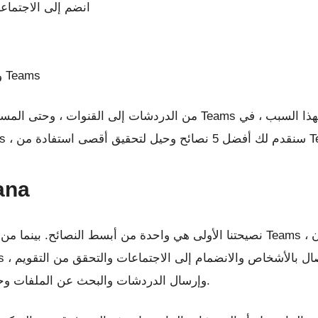
انضم إلى الاجتما
وفر مساحة وقم بتغيير جودة الصورة في Teams
من الدردشات إلى القنوات ، وحتى المستندات والملفات ، هناك بالتأكيد ال
النصيحة 1
نصيحتنا الأولى هي واحدة من أبسط النصائح. بينما من المحتمل بالفعل أن تقوم بال
وإرسال الدردشات والبحث عن الملفات وحتى تغيير الإعدادات. لا حاجة للتنصت أو الضرب.