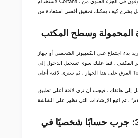
لاستخدام Cortana ، ما عليك سوى التوجه إلى موجز ويب الخاص بك أو الدردشات الخاصة بك ، ثم النقر فوق رمز الميكروفون في الجزء العلوي من
ماع على الكمبيوتر الشخصي أو جهاز Mac ، ثم نقله إلى
تر المكتبي ، فما عليك سوى تسجيل الدخول إلى
رى لافتة أعلى تطبيق Teams على هاتفك. سيقول قيد التقدم مع اسم
م”