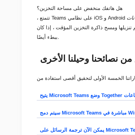
هل هاتفك منخفض على مساحة التخزين؟
انات
ا ومسح ذاكرة التخزين المؤقت ، إذا كان Teams يعمل
ببطء أيضًا.
م الاجتماعات
ي Windows 11