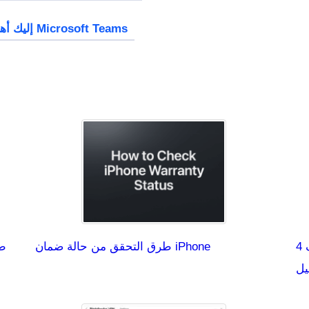
إليك أهم 4 أشياء تحتاج إلى معرفتها حول الاتصال في Microsoft Teams
4 حلول-إعادة تشغيل ويندوز 11 بدلاً من إيقاف
طرق التحقق من حالة ضمان iPhone
طر
يل