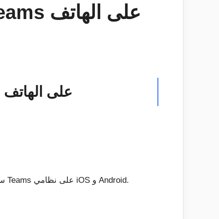
أهم 5 نصائح وحيل لتحقيق أقصى استفادة 
في أحدث إدخال لدينا إلى سلسلة Microsoft Teams ، سنقدم لك أفضل 5 نصائح وحيل لتحقيق أقصى استفادة من Teams على نظامي iOS و Android.