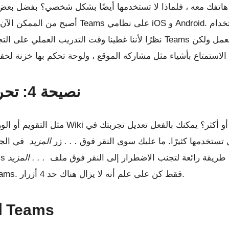
أصبح من الممكن الآن تسجيل الدخول باستخدام 
نصيحة 4: تحرير أزرار التنقل الخاصة بك
 تستخدمها كثيرًا. ما عليك سوى النقر فوق
. . .
زر
المزيد
في الجز
هر في شريط التنقل. إنها طريقة رائعة لتجنب الاضطرار إلى النقر فوق ملف
. . . المزيد
كل مرة تريد فيها استخدام شيء ما في Teams. فقط كن على علم أنه لا يزال هناك حد 4 أزرار.
النصيحة 5: وفر مساحة مع Teams