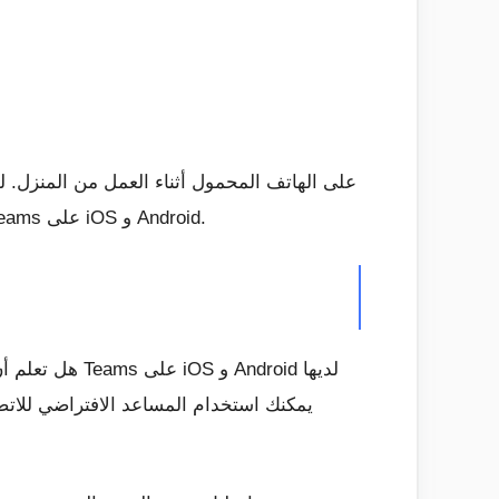
أحدث إدخال لدينا إلى سلسلة Microsoft Teams ، سنقدم لك أفضل 5 نصائح وحيل لتحقيق أقصى استفادة من Teams على iOS و Android.