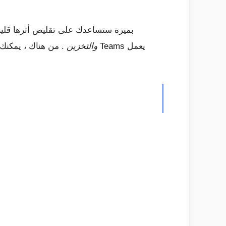
، تتمتع Teams على نظامي iOS و Android بميزة ستساعد
والتخزين
. من هناك ، يمكنك تغ