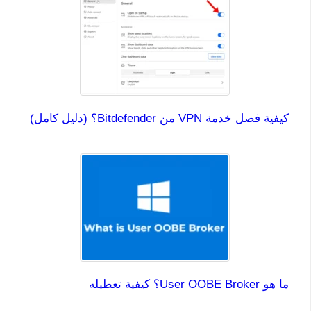
كيفية فصل خدمة VPN من Bitdefender؟ (دليل كامل)
ما هو User OOBE Broker؟ كيفية تعطيله