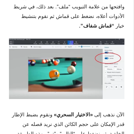
وافتحها من علامة التبويب “ملف”. بعد ذلك، في شريط
الأدوات أعلاه، نضغط على قماش ثم نقوم بتنشيط
خيار
“قماش شفاف”.
الآن نذهب إلى
«الاختيار السحري»
ونقوم بضبط الإطار
قدر الإمكان على حجم الكائن الذي نريد فصله عن
الخلفية. ثم نضغط على “التالي” و”تم”. بهذه الطريقة