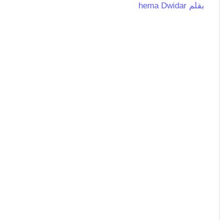
بقلم
hema Dwidar