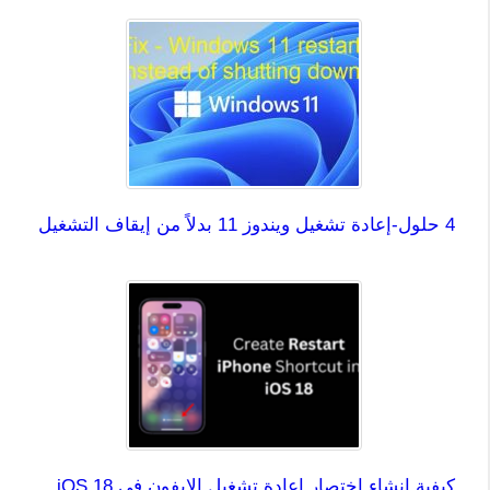
4 حلول-إعادة تشغيل ويندوز 11 بدلاً من إيقاف التشغيل
كيفية إنشاء اختصار إعادة تشغيل الايفون في iOS 18